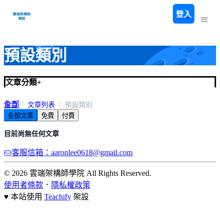
登入
預設類別
文章分類
+
全部
首頁
文章列表
預設類別
全部文章
免費
付費
預設類別
目前尚無任何文章
客服信箱：aaronlee0618@gmail.com
© 2026 雲端架構師學院 All Rights Reserved.
使用者條款
．
隱私權政策
♥ 本站使用
Teachify
架設